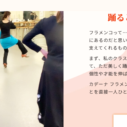
踊る
フラメンコって
にあるのだと思
支えてくれるも
まず、私のクラ
て、ただ美しく
個性や才能を伸
カデーナ フラメ
とを直接一人ひ