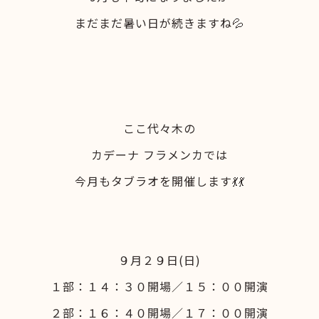
まだまだ暑い日が続きますね💦
ここ代々木の
カデーナ フラメンカでは
今月もタブラオを開催します💃💃
９月２９日(日)
１部：１４：３０開場／１５：００開演
２部：１６：４０開場／１７：００開演