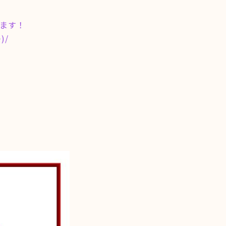
します！
)/