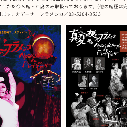
す！ただ今Ｓ席・Ｃ席のみ取扱っております。(他の席種は完
す。カデーナ フラメンカ／03-5304-3535