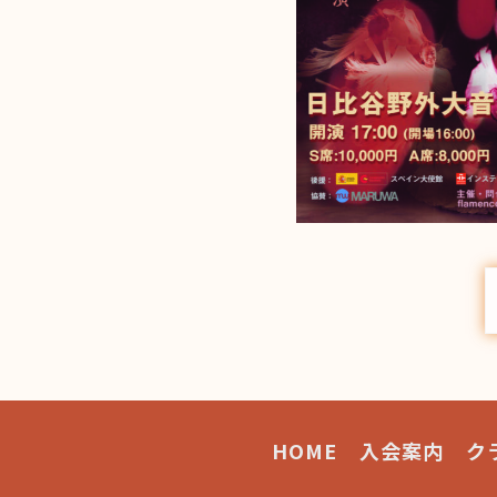
HOME
入会案内
ク