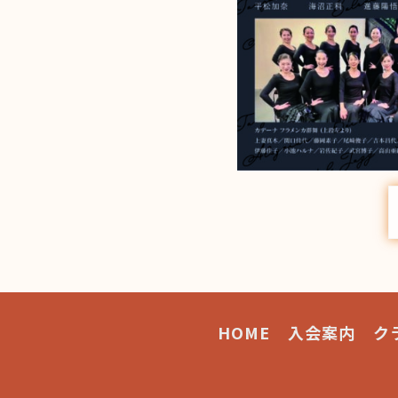
HOME
入会案内
ク